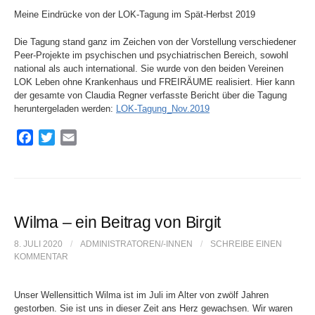
Meine Eindrücke von der LOK-Tagung im Spät-Herbst 2019
Die Tagung stand ganz im Zeichen von der Vorstellung verschiedener
Peer-Projekte im psychischen und psychiatrischen Bereich, sowohl
national als auch international. Sie wurde von den beiden Vereinen
LOK Leben ohne Krankenhaus und FREIRÄUME realisiert. Hier kann
der gesamte von Claudia Regner verfasste Bericht über die Tagung
heruntergeladen werden:
LOK-Tagung_Nov.2019
F
T
E
a
w
m
c
i
a
e
t
i
b
t
l
o
e
Wilma – ein Beitrag von Birgit
o
r
8. JULI 2020
/
ADMINISTRATOREN/-INNEN
/
SCHREIBE EINEN
k
KOMMENTAR
Unser Wellensittich Wilma ist im Juli im Alter von zwölf Jahren
gestorben. Sie ist uns in dieser Zeit ans Herz gewachsen. Wir waren