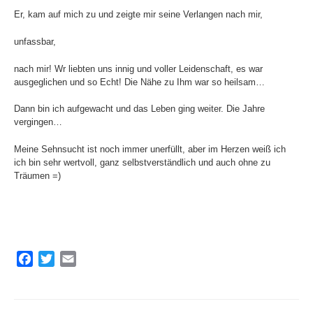
Er, kam auf mich zu und zeigte mir seine Verlangen nach mir,
unfassbar,
nach mir! Wr liebten uns innig und voller Leidenschaft, es war
ausgeglichen und so Echt! Die Nähe zu Ihm war so heilsam…
Dann bin ich aufgewacht und das Leben ging weiter. Die Jahre
vergingen…
Meine Sehnsucht ist noch immer unerfüllt, aber im Herzen weiß ich
ich bin sehr wertvoll, ganz selbstverständlich und auch ohne zu
Träumen =)
F
T
E
a
w
m
c
i
a
e
t
i