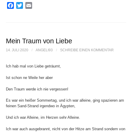
F
T
E
a
w
m
c
i
a
e
t
i
b
t
l
o
e
Mein Traum von Liebe
o
r
14. JULI 2020
/
ANGELI93
/
SCHREIBE EINEN KOMMENTAR
k
Ich hab mal von Liebe geträumt,
Ist schon ne Weile her aber
Den Traum werde ich nie vergessen!
Es war ein heißer Sommertag, und ich war alleine, ging spazieren am
feinen Sand-Strand irgendwo in Ägypten,
Und ich war Alleine, im Herzen sehr Alleine.
Ich war auch ausgebrannt, nicht von der Hitze am Strand sondern von