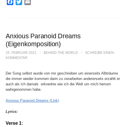
F
T
E
a
w
m
c
i
a
e
t
i
b
t
l
o
e
Anxious Paranoid Dreams
o
r
(Eigenkomposition)
k
25. FEBRUAR 2021
/
BEHIND THE WORLD
/
SCHREIBE EINEN
KOMMENTAR
Der Song selbst wurde von mir geschrieben um einerseits Albträume
die immer wieder kommen darin zu verarbeiten andererseits erzählt er
auch als ich damals erkrankte wie ich die Welt um mich herrum
wahrgenommen habe.
Anxious Paranoid Dreams (LInk)
Lyrics:
Verse 1: