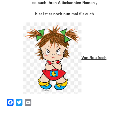
so auch ihren Altbekannten Namen ,
hier ist er noch nun mal für euch
Von Rotzfrech
F
T
E
a
w
m
c
i
a
e
t
i
b
t
l