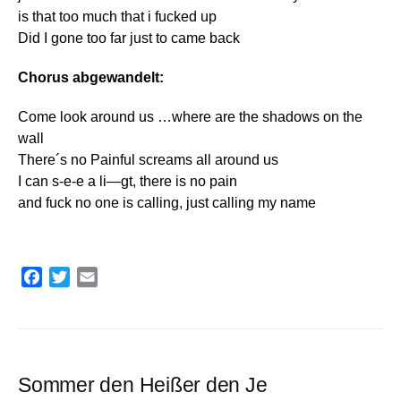
is that too much that i fucked up
Did I gone too far just to came back
Chorus abgewandelt:
Come look around us …where are the shadows on the
wall
There´s no Painful screams all around us
I can s-e-e a li—gt, there is no pain
and fuck no one is calling, just calling my name
F
T
E
a
w
m
c
i
a
e
t
i
b
t
l
o
e
Sommer den Heißer den Je
o
r