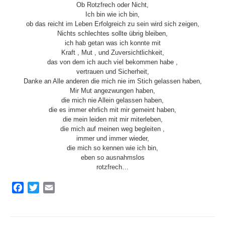
Ob Rotzfrech oder Nicht,
Ich bin wie ich bin,
ob das reicht im Leben Erfolgreich zu sein wird sich zeigen,
Nichts schlechtes sollte übrig bleiben,
ich hab getan was ich konnte mit
Kraft , Mut , und Zuversichtlichkeit,
das von dem ich auch viel bekommen habe ,
vertrauen und Sicherheit,
Danke an Alle anderen die mich nie im Stich gelassen haben,
Mir Mut angezwungen haben,
die mich nie Allein gelassen haben,
die es immer ehrlich mit mir gemeint haben,
die mein leiden mit mir miterleben,
die mich auf meinen weg begleiten ,
immer und immer wieder,
die mich so kennen wie ich bin,
eben so ausnahmslos
rotzfrech…
F
T
E
a
w
m
c
i
a
e
t
i