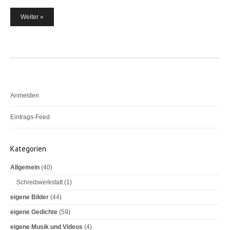
b
t
l
o
e
Weiter »
o
r
B
k
e
i
t
r
a
Anmelden
g
s
Eintrags-Feed
n
Kommentar-Feed
a
Kategorien
v
WordPress.org
i
Allgemein
(40)
g
Schreibwerkstatt
(1)
a
eigene Bilder
(44)
t
eigene Gedichte
(59)
i
o
eigene Musik und Videos
(4)