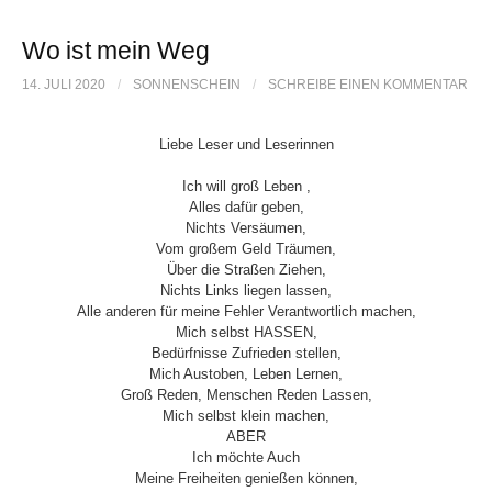
b
t
l
o
e
Wo ist mein Weg
o
r
14. JULI 2020
/
SONNENSCHEIN
/
SCHREIBE EINEN KOMMENTAR
k
Liebe Leser und Leserinnen
Ich will groß Leben ,
Alles dafür geben,
Nichts Versäumen,
Vom großem Geld Träumen,
Über die Straßen Ziehen,
Nichts Links liegen lassen,
Alle anderen für meine Fehler Verantwortlich machen,
Mich selbst HASSEN,
Bedürfnisse Zufrieden stellen,
Mich Austoben, Leben Lernen,
Groß Reden, Menschen Reden Lassen,
Mich selbst klein machen,
ABER
Ich möchte Auch
Meine Freiheiten genießen können,