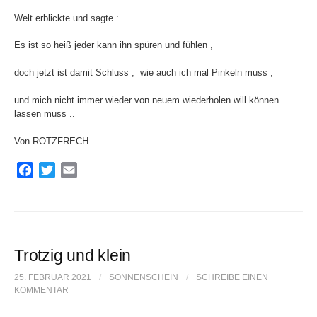
Welt erblickte und sagte :
Es ist so heiß jeder kann ihn spüren und fühlen ,
doch jetzt ist damit Schluss , wie auch ich mal Pinkeln muss ,
und mich nicht immer wieder von neuem wiederholen will können
lassen muss ..
Von ROTZFRECH …
F
T
E
a
w
m
c
i
a
e
t
i
b
t
l
o
e
Trotzig und klein
o
r
25. FEBRUAR 2021
/
SONNENSCHEIN
/
SCHREIBE EINEN
k
KOMMENTAR