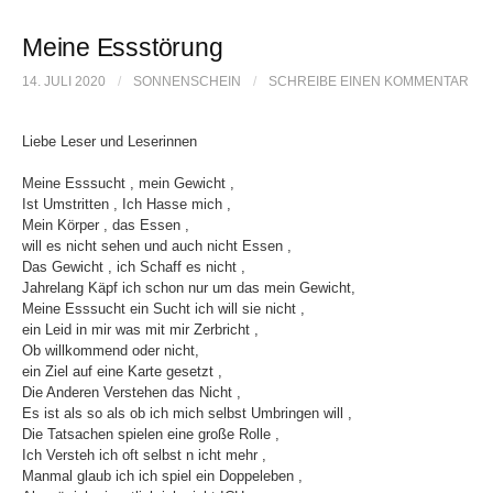
b
t
l
o
e
Meine Essstörung
o
r
14. JULI 2020
/
SONNENSCHEIN
/
SCHREIBE EINEN KOMMENTAR
k
Liebe Leser und Leserinnen
Meine Esssucht , mein Gewicht ,
Ist Umstritten , Ich Hasse mich ,
Mein Körper , das Essen ,
will es nicht sehen und auch nicht Essen ,
Das Gewicht , ich Schaff es nicht ,
Jahrelang Käpf ich schon nur um das mein Gewicht,
Meine Esssucht ein Sucht ich will sie nicht ,
ein Leid in mir was mit mir Zerbricht ,
Ob willkommend oder nicht,
ein Ziel auf eine Karte gesetzt ,
Die Anderen Verstehen das Nicht ,
Es ist als so als ob ich mich selbst Umbringen will ,
Die Tatsachen spielen eine große Rolle ,
Ich Versteh ich oft selbst n icht mehr ,
Manmal glaub ich ich spiel ein Doppeleben ,