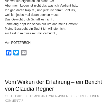
Als wär ich eigentlich ich nicht ICH .
Aber mein Leben ist nicht das was ich Verdient hab,
Ich geh daran Kaputt , und jetzt ist damit Schluss,
weil ich jedes mal daran denken muss
Das Gewicht , ich Schaff es nicht ,
Jahrelang Käpf ich schon nur um das mein Gewicht,
Meine Esssucht ein Sucht ich will sie nicht ,
ein Leid in mir was mit mir Zerbricht ,
Von ROTZFRECH
F
T
E
a
w
m
c
i
a
e
t
i
b
t
l
o
e
Vom Wirken der Erfahrung – ein Bericht
o
r
von Claudia Regner
k
13. JULI 2020
/
ADMINISTRATOREN/-INNEN
/
SCHREIBE EINEN
KOMMENTAR