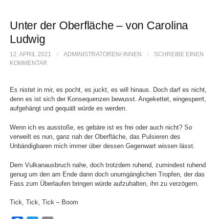
e
Unter der Oberfläche – von Carolina
Ludwig
n
12. APRIL 2021
/
ADMINISTRATOREN/-INNEN
/
SCHREIBE EINEN
KOMMENTAR
n
Es nistet in mir, es pocht, es juckt, es will hinaus. Doch darf es nicht,
a
denn es ist sich der Konsequenzen bewusst. Angekettet, eingesperrt,
aufgehängt und gequält würde es werden.
c
Wenn ich es ausstoße, es gebäre ist es frei oder auch nicht? So
verweilt es nun, ganz nah der Oberfläche, das Pulsieren des
Unbändigbaren mich immer über dessen Gegenwart wissen lässt.
h
Dem Vulkanausbruch nahe, doch trotzdem ruhend, zumindest ruhend
genug um den am Ende dann doch unumgänglichen Tropfen, der das
Fass zum Überlaufen bringen würde aufzuhalten, ihn zu verzögern.
:
Tick, Tick, Tick – Boom