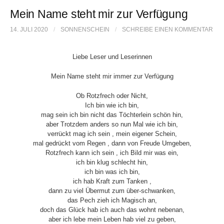
o
e
Mein Name steht mir zur Verfügung
o
r
14. JULI 2020
/
SONNENSCHEIN
/
SCHREIBE EINEN KOMMENTAR
k
Liebe Leser und Leserinnen
Mein Name steht mir immer zur Verfügung
Ob Rotzfrech oder Nicht,
Ich bin wie ich bin,
mag sein ich bin nicht das Töchterlein schön hin,
aber Trotzdem anders so nun Mal wie ich bin,
verrückt mag ich sein , mein eigener Schein,
mal gedrückt vom Regen , dann von Freude Umgeben,
Rotzfrech kann ich sein , ich Bild mir was ein,
ich bin klug schlecht hin,
ich bin was ich bin,
ich hab Kraft zum Tanken ,
dann zu viel Übermut zum über-schwanken,
das Pech zieh ich Magisch an,
doch das Glück hab ich auch das wohnt nebenan,
aber ich lebe mein Leben hab viel zu geben,