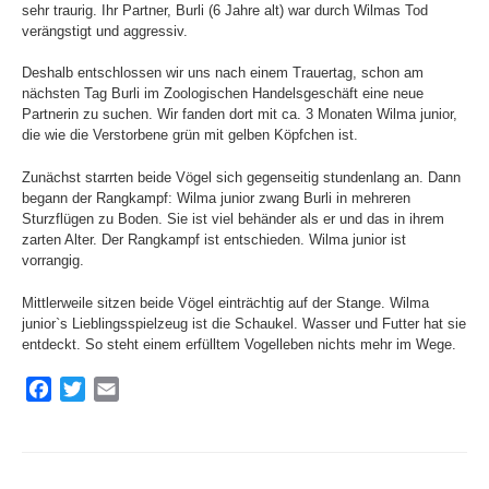
sehr traurig. Ihr Partner, Burli (6 Jahre alt) war durch Wilmas Tod
verängstigt und aggressiv.
Deshalb entschlossen wir uns nach einem Trauertag, schon am
nächsten Tag Burli im Zoologischen Handelsgeschäft eine neue
Partnerin zu suchen. Wir fanden dort mit ca. 3 Monaten Wilma junior,
die wie die Verstorbene grün mit gelben Köpfchen ist.
Zunächst starrten beide Vögel sich gegenseitig stundenlang an. Dann
begann der Rangkampf: Wilma junior zwang Burli in mehreren
Sturzflügen zu Boden. Sie ist viel behänder als er und das in ihrem
zarten Alter. Der Rangkampf ist entschieden. Wilma junior ist
vorrangig.
Mittlerweile sitzen beide Vögel einträchtig auf der Stange. Wilma
junior`s Lieblingsspielzeug ist die Schaukel. Wasser und Futter hat sie
entdeckt. So steht einem erfülltem Vogelleben nichts mehr im Wege.
F
T
E
a
w
m
c
i
a
e
t
i