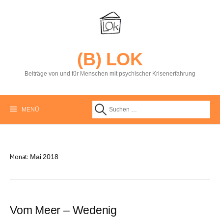
S
p
r
i
n
g
(B) LOK
e
z
Beiträge von und für Menschen mit psychischer Krisenerfahrung
u
m
I
n
MENÜ
S
h
a
l
u
t
Monat:
Mai 2018
c
h
Vom Meer – Wedenig