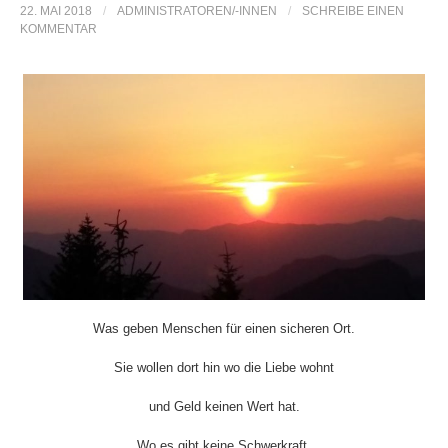
22. MAI 2018
/
ADMINISTRATOREN/-INNEN
/
SCHREIBE EINEN
e
KOMMENTAR
n
n
a
c
h
Was geben Menschen für einen sicheren Ort.
Sie wollen dort hin wo die Liebe wohnt
:
und Geld keinen Wert hat.
Wo es gibt keine Schwerkraft,