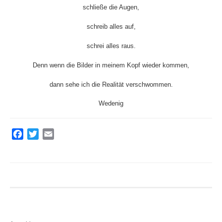
schließe die Augen,
schreib alles auf,
schrei alles raus.
Denn wenn die Bilder in meinem Kopf wieder kommen,
dann sehe ich die Realität verschwommen.
Wedenig
F
T
E
a
w
m
c
i
a
e
t
i
b
t
l
o
e
o
r
k