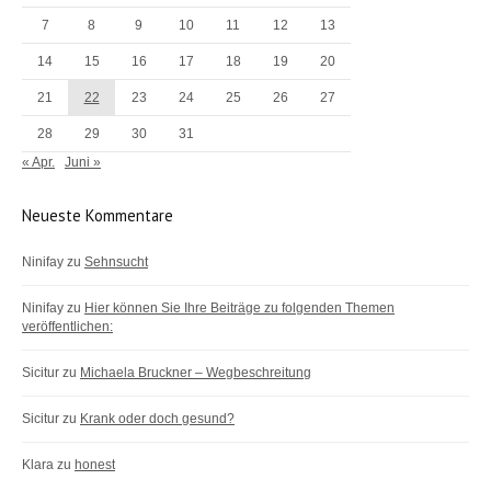
7
8
9
10
11
12
13
14
15
16
17
18
19
20
21
22
23
24
25
26
27
28
29
30
31
« Apr.
Juni »
Neueste Kommentare
Ninifay
zu
Sehnsucht
Ninifay
zu
Hier können Sie Ihre Beiträge zu folgenden Themen
veröffentlichen:
Sicitur
zu
Michaela Bruckner – Wegbeschreitung
Sicitur
zu
Krank oder doch gesund?
Klara
zu
honest