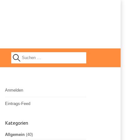
S
u
Anmelden
c
Eintrags-Feed
h
Kommentar-Feed
Kategorien
WordPress.org
e
Allgemein
(40)