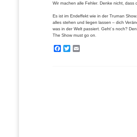
Wir machen alle Fehler. Denke nicht, dass 
Es ist im Endeffekt wie in der Truman Sho
alles stehen und liegen lassen – dich Verän
was in der Welt passiert. Geht´s noch? Den
The Show must go on.
F
T
E
a
w
m
c
i
a
e
t
i
b
t
l
o
e
o
r
k