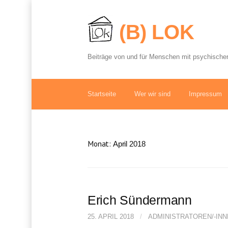
S
p
(B) LOK
r
i
n
Beiträge von und für Menschen mit psychischer
g
e
z
u
Startseite
Wer wir sind
Impressum
m
I
n
h
Monat:
April 2018
a
l
t
Erich Sündermann
25. APRIL 2018
/
ADMINISTRATOREN/-IN