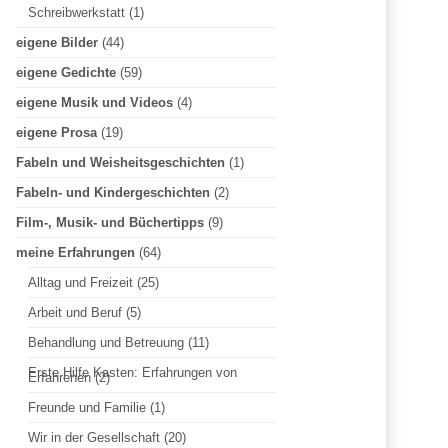
Schreibwerkstatt
(1)
n
eigene Bilder
(44)
eigene Gedichte
(59)
n
eigene Musik und Videos
(4)
eigene Prosa
(19)
a
Fabeln und Weisheitsgeschichten
(1)
Fabeln- und Kindergeschichten
(2)
c
Film-, Musik- und Büchertipps
(9)
meine Erfahrungen
(64)
h
Alltag und Freizeit
(25)
Arbeit und Beruf
(5)
:
Behandlung und Betreuung
(11)
Erste Hilfe Kasten: Erfahrungen von
Erfahrenen
(2)
Freunde und Familie
(1)
Wir in der Gesellschaft
(20)