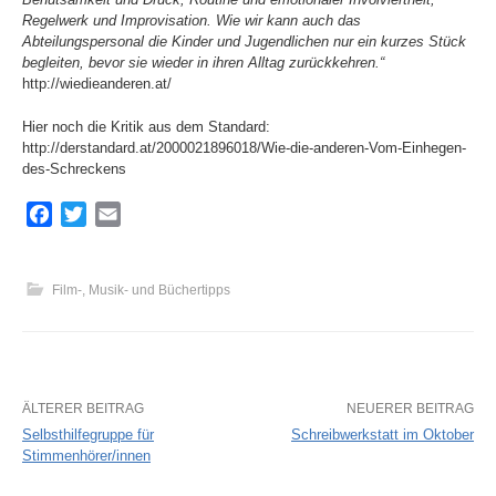
Regelwerk und Improvisation. Wie wir kann auch das
Abteilungspersonal die Kinder und Jugendlichen nur ein kurzes Stück
begleiten, bevor sie wieder in ihren Alltag zurückkehren.“
http://wiedieanderen.at/
Hier noch die Kritik aus dem Standard:
http://derstandard.at/2000021896018/Wie-die-anderen-Vom-Einhegen-
des-Schreckens
F
T
E
a
w
m
c
i
a
e
t
i
Film-, Musik- und Büchertipps
b
t
l
o
e
o
r
k
ÄLTERER BEITRAG
NEUERER BEITRAG
Selbsthilfegruppe für
Schreibwerkstatt im Oktober
Stimmenhörer/innen
B