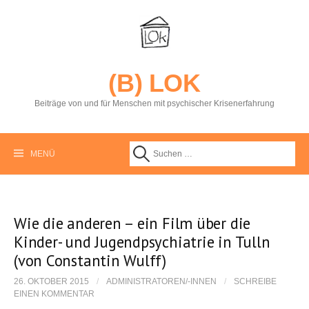
S
p
r
i
n
g
(B) LOK
e
z
Beiträge von und für Menschen mit psychischer Krisenerfahrung
u
m
I
n
MENÜ
S
h
a
l
u
t
Wie die anderen – ein Film über die
Kinder- und Jugendpsychiatrie in Tulln
c
(von Constantin Wulff)
h
26. OKTOBER 2015
/
ADMINISTRATOREN/-INNEN
/
SCHREIBE
EINEN KOMMENTAR