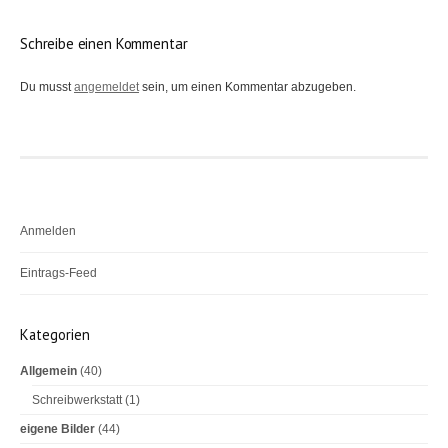
e
i
Schreibe einen Kommentar
t
Du musst
angemeldet
sein, um einen Kommentar abzugeben.
r
a
g
s
-
Anmelden
N
Eintrags-Feed
a
v
Kommentar-Feed
Kategorien
i
WordPress.org
g
Allgemein
(40)
a
Schreibwerkstatt
(1)
eigene Bilder
(44)
t