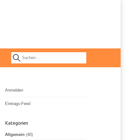
S
u
Anmelden
c
Eintrags-Feed
h
Kommentar-Feed
Kategorien
WordPress.org
e
Allgemein
(40)