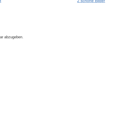
t
2 schöne Bilder
ar abzugeben.