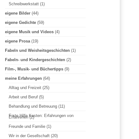
Schreibwerkstatt
(1)
n
eigene Bilder
(44)
eigene Gedichte
(59)
n
eigene Musik und Videos
(4)
eigene Prosa
(19)
a
Fabeln und Weisheitsgeschichten
(1)
Fabeln- und Kindergeschichten
(2)
c
Film-, Musik- und Büchertipps
(9)
meine Erfahrungen
(64)
h
Alltag und Freizeit
(25)
Arbeit und Beruf
(5)
:
Behandlung und Betreuung
(11)
Erste Hilfe Kasten: Erfahrungen von
Erfahrenen
(2)
Freunde und Familie
(1)
Wir in der Gesellschaft
(20)