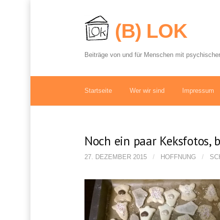
S
p
(B) LOK
r
i
n
Beiträge von und für Menschen mit psychischer
g
e
z
u
Startseite
Wer wir sind
Impressum
m
I
n
h
Noch ein paar Keksfotos, 
a
l
27. DEZEMBER 2015
/
HOFFNUNG
/
SC
t