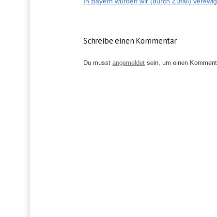
In Bayern wurden wir (durch Zufall) verewig
B
e
Schreibe einen Kommentar
i
Du musst
angemeldet
sein, um einen Komment
t
r
a
g
s
-
N
a
v