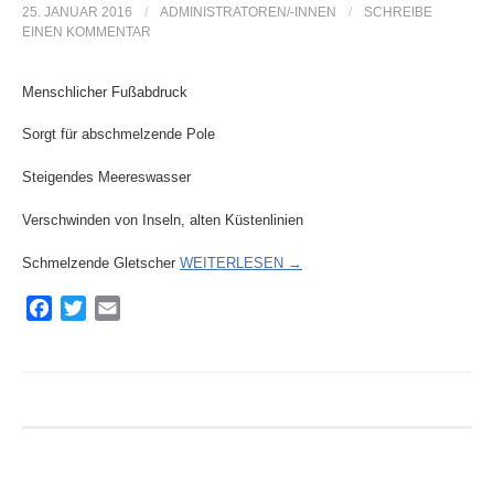
25. JANUAR 2016
/
ADMINISTRATOREN/-INNEN
/
SCHREIBE
e
EINEN KOMMENTAR
n
Menschlicher Fußabdruck
Sorgt für abschmelzende Pole
n
Steigendes Meereswasser
a
Verschwinden von Inseln, alten Küstenlinien
Schmelzende Gletscher
WEITERLESEN →
c
F
T
E
a
w
m
h
c
i
a
e
t
i
b
t
l
:
o
e
o
r
k