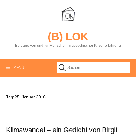
S
p
r
i
n
g
(B) LOK
e
z
Beiträge von und für Menschen mit psychischer Krisenerfahrung
u
m
I
n
MENÜ
S
h
a
l
u
t
Tag:
25. Januar 2016
c
h
Klimawandel – ein Gedicht von Birgit