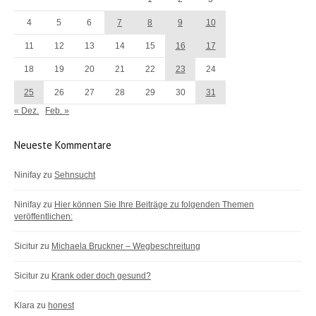
4
5
6
7
8
9
10
11
12
13
14
15
16
17
18
19
20
21
22
23
24
25
26
27
28
29
30
31
« Dez.
Feb. »
Neueste Kommentare
Ninifay
zu
Sehnsucht
Ninifay
zu
Hier können Sie Ihre Beiträge zu folgenden Themen
veröffentlichen:
Sicitur
zu
Michaela Bruckner – Wegbeschreitung
Sicitur
zu
Krank oder doch gesund?
Klara
zu
honest