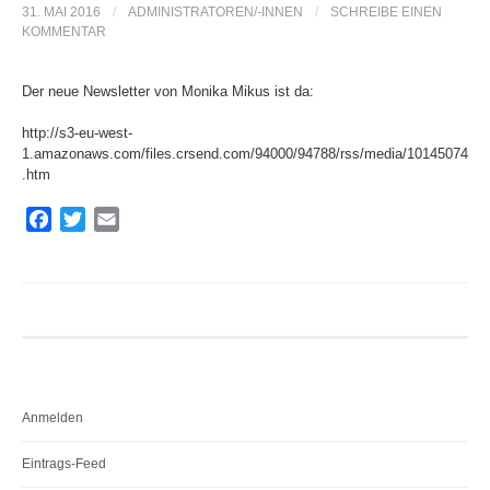
31. MAI 2016
/
ADMINISTRATOREN/-INNEN
/
SCHREIBE EINEN
e
KOMMENTAR
n
Der neue Newsletter von Monika Mikus ist da:
http://s3-eu-west-
n
1.amazonaws.com/files.crsend.com/94000/94788/rss/media/10145074
.htm
a
F
T
E
a
w
m
c
i
a
c
e
t
i
b
t
l
o
e
h
o
r
k
:
Anmelden
Eintrags-Feed