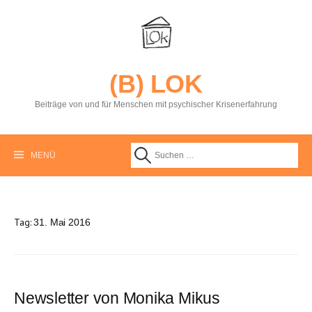
S
p
r
i
n
g
(B) LOK
e
z
Beiträge von und für Menschen mit psychischer Krisenerfahrung
u
m
I
n
MENÜ
S
h
a
l
u
t
Tag:
31. Mai 2016
c
h
Newsletter von Monika Mikus