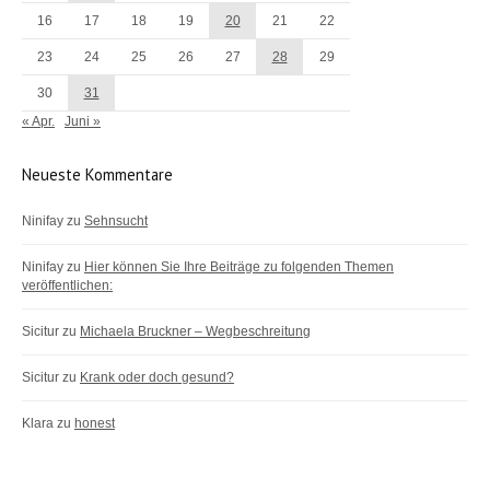
16
17
18
19
20
21
22
23
24
25
26
27
28
29
30
31
« Apr.
Juni »
Neueste Kommentare
Ninifay
zu
Sehnsucht
Ninifay
zu
Hier können Sie Ihre Beiträge zu folgenden Themen
veröffentlichen:
Sicitur
zu
Michaela Bruckner – Wegbeschreitung
Sicitur
zu
Krank oder doch gesund?
Klara
zu
honest