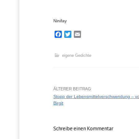
Ninifay
F
T
E
a
w
m
c
i
a
e
t
i
eigene Gedichte
b
t
l
o
e
o
r
k
ÄLTERER BEITRAG
Stopp der Lebensmittelverschwendung – v
Birgit
B
e
i
Schreibe einen Kommentar