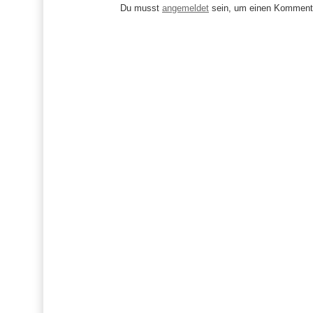
t
Du musst
angemeldet
sein, um einen Komment
r
a
g
s
-
N
a
v
i
g
a
t