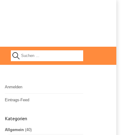
S
u
Anmelden
c
Eintrags-Feed
h
Kommentar-Feed
Kategorien
WordPress.org
e
Allgemein
(40)