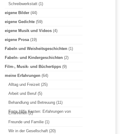
Schreibwerkstatt
(1)
n
eigene Bilder
(44)
eigene Gedichte
(59)
n
eigene Musik und Videos
(4)
eigene Prosa
(19)
a
Fabeln und Weisheitsgeschichten
(1)
Fabeln- und Kindergeschichten
(2)
c
Film-, Musik- und Büchertipps
(9)
meine Erfahrungen
(64)
h
Alltag und Freizeit
(25)
Arbeit und Beruf
(5)
:
Behandlung und Betreuung
(11)
Erste Hilfe Kasten: Erfahrungen von
Erfahrenen
(2)
Freunde und Familie
(1)
Wir in der Gesellschaft
(20)