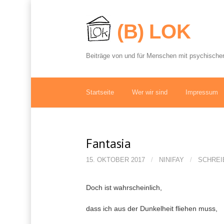
S
p
(B) LOK
r
i
n
Beiträge von und für Menschen mit psychischer
g
e
z
u
Startseite
Wer wir sind
Impressum
m
I
n
h
Fantasia
a
l
15. OKTOBER 2017
/
NINIFAY
/
SCHREI
t
Doch ist wahrscheinlich,
dass ich aus der Dunkelheit fliehen muss,