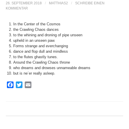
26. SEPTEMBER 2018
/
MATTHIAS2
/
SCHREIBE EINEN
e
KOMMENTAR
n
In the Center of the Cosmos
the Crawling Chaos dances
to the whining and droning of pipe unseen
n
upheld in an unseen paw.
Forms strange and everchanging
dance and flop dull and mindless
a
to the flutes ghastly tunes.
Around the Crawling Chaos throne
who dreams and drowses unnameable dreams
but is ne´er really asleep.
c
F
T
E
h
a
w
m
c
i
a
e
t
i
:
b
t
l
o
e
o
r