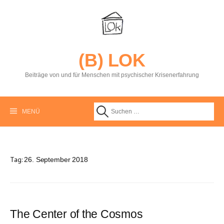
S
p
r
i
n
g
(B) LOK
e
z
Beiträge von und für Menschen mit psychischer Krisenerfahrung
u
m
I
n
MENÜ
S
h
a
l
u
t
Tag:
26. September 2018
c
h
The Center of the Cosmos