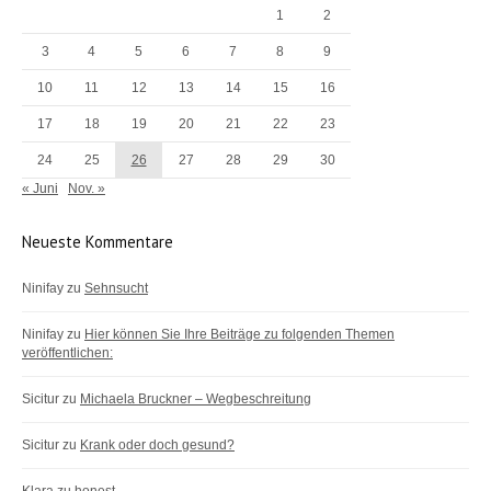
1
2
3
4
5
6
7
8
9
10
11
12
13
14
15
16
17
18
19
20
21
22
23
24
25
26
27
28
29
30
« Juni
Nov. »
Neueste Kommentare
Ninifay
zu
Sehnsucht
Ninifay
zu
Hier können Sie Ihre Beiträge zu folgenden Themen
veröffentlichen:
Sicitur
zu
Michaela Bruckner – Wegbeschreitung
Sicitur
zu
Krank oder doch gesund?