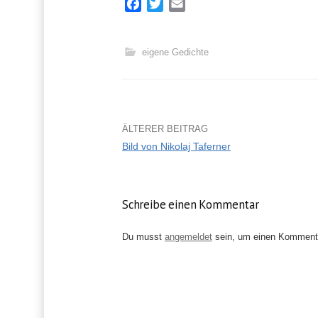
F
T
E
a
w
m
c
i
a
e
t
i
eigene Gedichte
b
t
l
o
e
o
r
k
ÄLTERER BEITRAG
Bild von Nikolaj Taferner
B
e
Schreibe einen Kommentar
i
Du musst
angemeldet
sein, um einen Komment
t
r
a