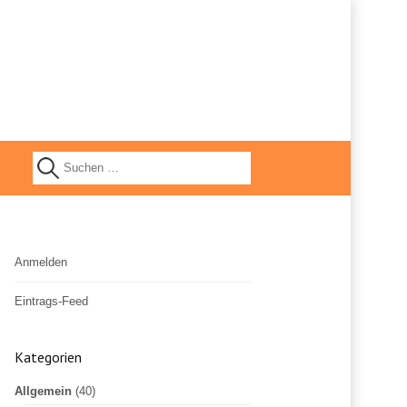
S
u
Anmelden
c
Eintrags-Feed
h
Kommentar-Feed
Kategorien
WordPress.org
e
Allgemein
(40)