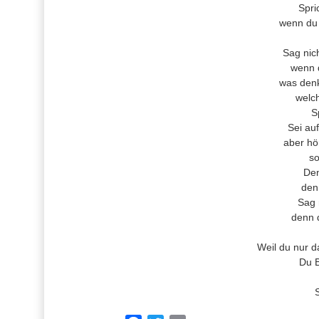
Spri
wenn du 
Sag nic
wenn d
was denk
welch
Sp
Sei au
aber hö
so
Den
denn
Sag 
denn 
Weil du nur d
Du 