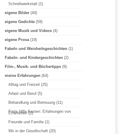
Schreibwerkstatt
(1)
n
eigene Bilder
(44)
eigene Gedichte
(59)
n
eigene Musik und Videos
(4)
eigene Prosa
(19)
a
Fabeln und Weisheitsgeschichten
(1)
Fabeln- und Kindergeschichten
(2)
c
Film-, Musik- und Büchertipps
(9)
meine Erfahrungen
(64)
h
Alltag und Freizeit
(25)
Arbeit und Beruf
(5)
:
Behandlung und Betreuung
(11)
Erste Hilfe Kasten: Erfahrungen von
Erfahrenen
(2)
Freunde und Familie
(1)
Wir in der Gesellschaft
(20)