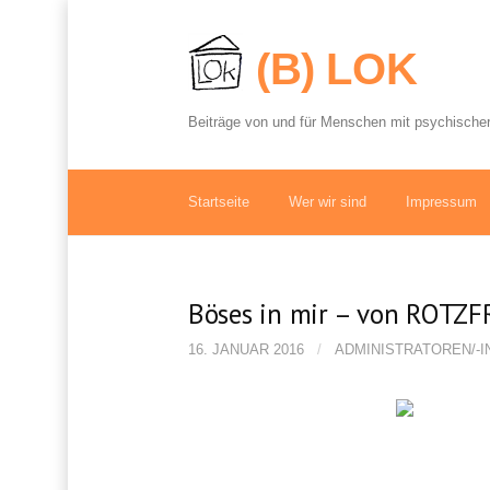
S
p
(B) LOK
r
i
n
Beiträge von und für Menschen mit psychischer
g
e
z
u
Startseite
Wer wir sind
Impressum
m
I
n
h
Böses in mir – von ROTZ
a
l
16. JANUAR 2016
/
ADMINISTRATOREN/-I
t