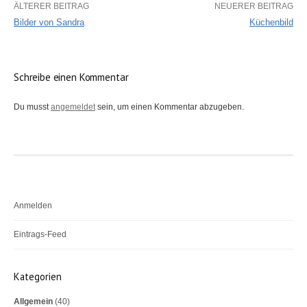
ÄLTERER BEITRAG
NEUERER BEITRAG
Bilder von Sandra
Küchenbild
B
e
Schreibe einen Kommentar
i
t
Du musst
angemeldet
sein, um einen Kommentar abzugeben.
r
a
g
s
Anmelden
-
N
Eintrags-Feed
a
Kommentar-Feed
v
Kategorien
i
WordPress.org
Allgemein
(40)