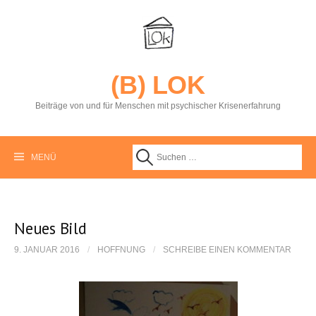
S
p
r
i
n
g
(B) LOK
e
z
Beiträge von und für Menschen mit psychischer Krisenerfahrung
u
m
I
n
MENÜ
S
h
a
l
u
t
Neues Bild
c
9. JANUAR 2016
/
HOFFNUNG
/
SCHREIBE EINEN KOMMENTAR
h