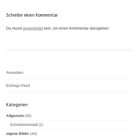
e
i
Schreibe einen Kommentar
t
Du musst
angemeldet
sein, um einen Kommentar abzugeben.
r
a
g
s
-
Anmelden
N
Eintrags-Feed
a
v
Kommentar-Feed
Kategorien
i
WordPress.org
g
Allgemein
(40)
a
Schreibwerkstatt
(1)
eigene Bilder
(44)
t