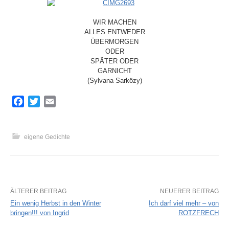
e
WIR MACHEN
ALLES ENTWEDER
n
ÜBERMORGEN
ODER
SPÄTER ODER
n
GARNICHT
(Sylvana Sarközy)
a
F
T
E
a
w
m
c
i
a
c
e
t
i
eigene Gedichte
b
t
l
o
e
h
o
r
k
ÄLTERER BEITRAG
NEUERER BEITRAG
:
Ein wenig Herbst in den Winter
Ich darf viel mehr – von
bringen!!! von Ingrid
ROTZFRECH
B