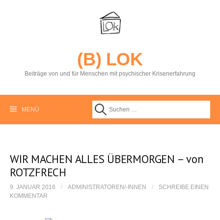
S
p
r
i
n
g
(B) LOK
e
z
Beiträge von und für Menschen mit psychischer Krisenerfahrung
u
m
I
n
MENÜ
S
h
a
l
u
t
WIR MACHEN ALLES ÜBERMORGEN – von
ROTZFRECH
c
9. JANUAR 2016
/
ADMINISTRATOREN/-INNEN
/
SCHREIBE EINEN
KOMMENTAR
h